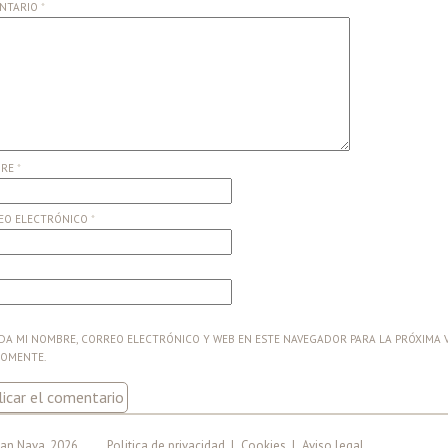
NTARIO
*
BRE
*
EO ELECTRÓNICO
*
A MI NOMBRE, CORREO ELECTRÓNICO Y WEB EN ESTE NAVEGADOR PARA LA PRÓXIMA 
COMENTE.
an Nava, 2026
Politica de privacidad
|
Cookies
|
Aviso legal