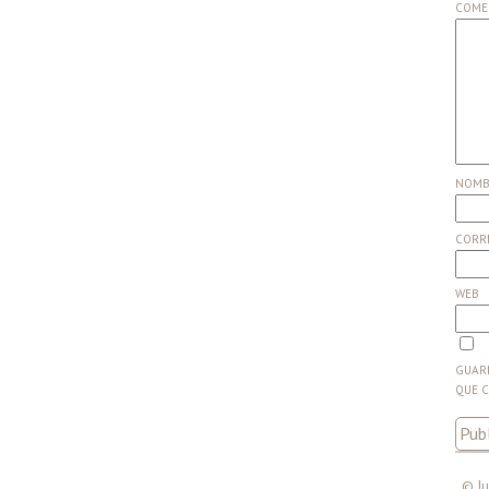
COME
NOM
CORR
WEB
GUARD
QUE 
© Ju