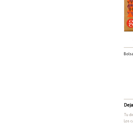
Bolsa
Deja
Tu di
Los c