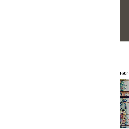
Fábri