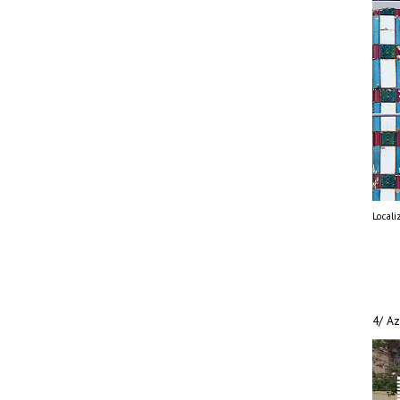
Locali
4/ Az