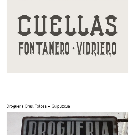
Droguería Orus. Tolosa – Guipúzcua