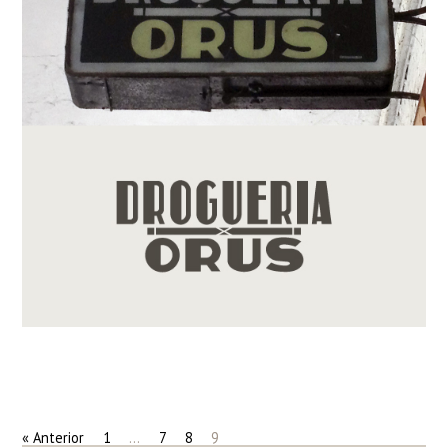
« Anterior
1
…
7
8
9