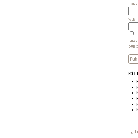
CORR
WEB
GUARD
QUE 
RÓTU
© Ju