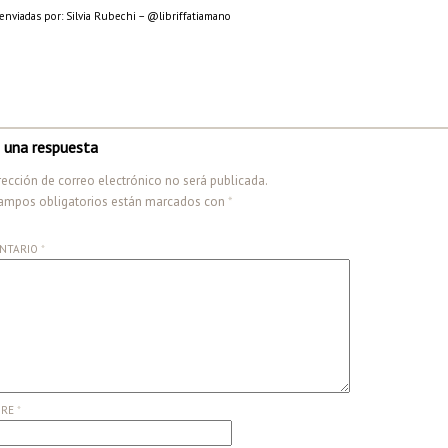
enviadas por: Silvia Rubechi – @libriffatiamano
 una respuesta
rección de correo electrónico no será publicada.
ampos obligatorios están marcados con
*
NTARIO
*
BRE
*