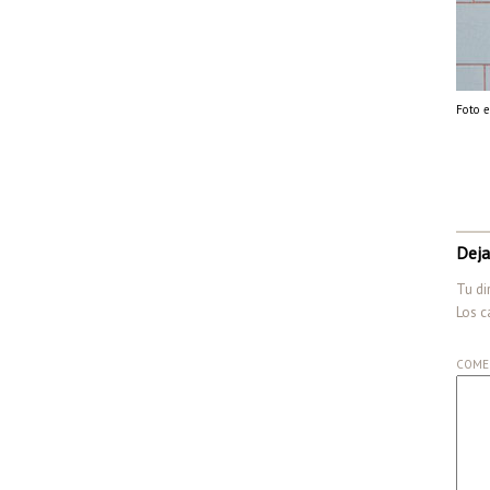
Foto e
Deja
Tu di
Los c
COME