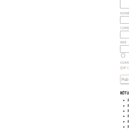
NOM
CORR
WEB
GUARD
QUE 
RÓTU