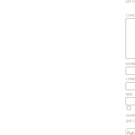
Los c
COME
NOM
CORR
WEB
GUARD
QUE 