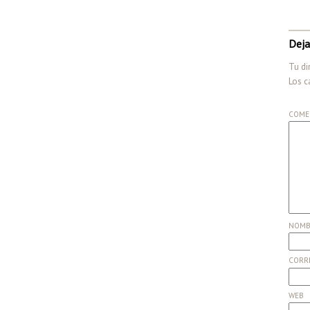
Deja
Tu di
Los c
COME
NOM
CORR
WEB